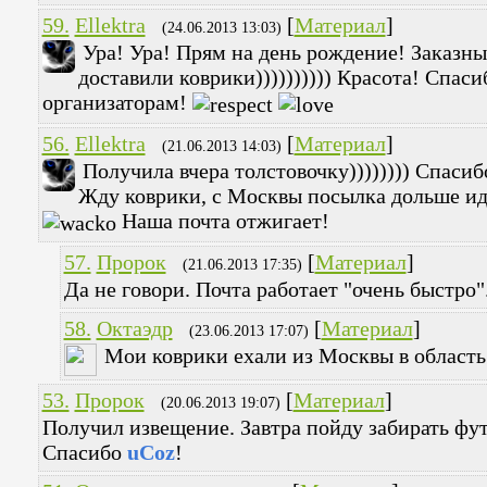
59.
Ellektra
[
Материал
]
(24.06.2013 13:03)
Ура! Ура! Прям на день рождение! Заказн
доставили коврики)))))))))) Красота! Спас
организаторам!
56.
Ellektra
[
Материал
]
(21.06.2013 14:03)
Получила вчера толстовочку)))))))) Спасибо
Жду коврики, с Москвы посылка дольше ид
Наша почта отжигает!
57.
Пророк
[
Материал
]
(21.06.2013 17:35)
Да не говори. Почта работает "очень быстро".
58.
Октаэдр
[
Материал
]
(23.06.2013 17:07)
Мои коврики ехали из Москвы в область 
53.
Пророк
[
Материал
]
(20.06.2013 19:07)
Получил извещение. Завтра пойду забирать фут
Спасибо
uCoz
!