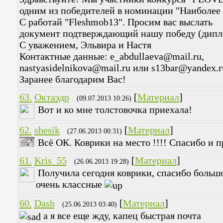
одним из победителей в номинации "Наиболее 
С работай "Fleshmob13". Просим вас выслать
документ подтверждающий нашу победу (дипло
С уважением, Эльвира и Настя
Контактные данные: e_abdullaeva@mail.ru,
nastyasidelnikova@mail.ru или s13bar@yandex.r
Заранее благодарим Вас!
63.
Октаэдр
[
Материал
]
(09.07.2013 10:26)
Вот и ко мне толстовочка приехала!
62.
shesik
[
Материал
]
(27.06.2013 00:31)
Всё ОК. Коврики на место !!!! Спасибо и п
61.
Kris_55
[
Материал
]
(26.06.2013 19:28)
Получила сегодня коврики, спасибо больш
очень классные
60.
Dash
[
Материал
]
(25.06.2013 03:40)
а я все еще жду, капец быстрая почта