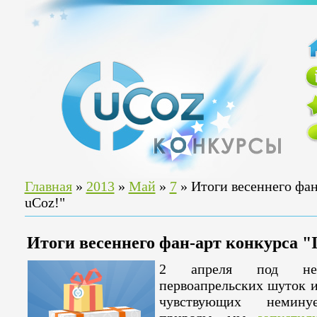
Главная
»
2013
»
Май
»
7
» Итоги весеннего фан-
uCoz!"
Итоги весеннего фан-арт конкурса "I
2 апреля под не
первоапрельских шуток и
чувствующих немину