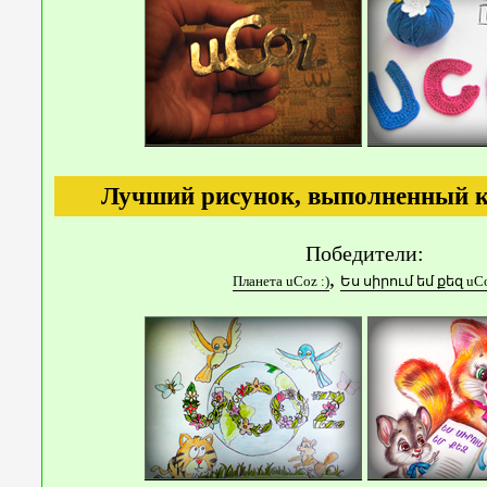
Лучший рисунок, выполненный 
Победители:
,
Планета uCoz :)
Ես սիրում եմ քեզ uC