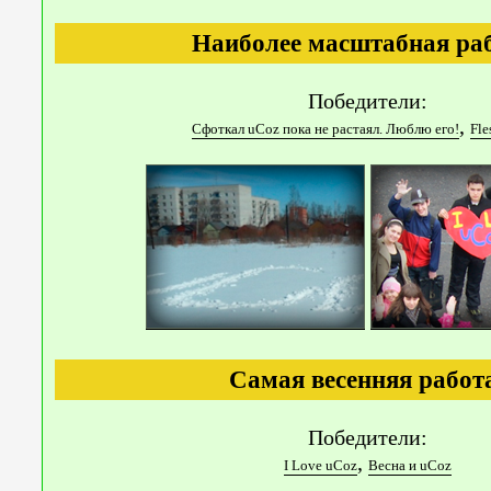
Наиболее масштабная ра
Победители:
,
Сфоткал uCoz пока не растаял. Люблю его!
Fl
Самая весенняя работ
Победители:
,
I Love uCoz
Весна и uCoz