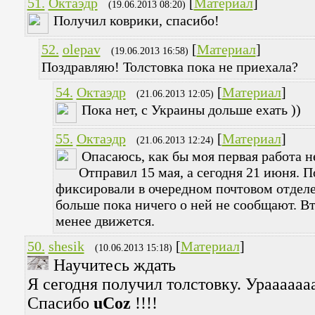
51.
Октаэдр
[
Материал
]
(19.06.2013 08:20)
Получил коврики, спасибо!
52.
olepav
[
Материал
]
(19.06.2013 16:58)
Поздравляю! Толстовка пока не приехала?
54.
Октаэдр
[
Материал
]
(21.06.2013 12:05)
Пока нет, с Украины дольше ехать ))
55.
Октаэдр
[
Материал
]
(21.06.2013 12:24)
Опасаюсь, как бы моя первая работа не
Отправил 15 мая, а сегодня 21 июня. П
фиксировали в очередном почтовом отдел
больше пока ничего о ней не сообщают. Вт
менее движется.
50.
shesik
[
Материал
]
(10.06.2013 15:18)
Научитесь ждать
Я сегодня получил толстовку. Ураааааа
Спасибо
uCoz
!!!!