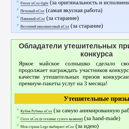
(за оригинальность и исполнен
Freeze uCoz-light
(самая вкусная работа)
Печеный uCoz
(за старание)
Пляжный uCoz
(за старание)
Весенний квиллинговый uCoz
Обладатели утешительных пр
конкурса
Яркое майское солнышко сделало св
продолжает награждать участников конкур
качестве утешительных призов конкурса
премиум-пакеты услуг на 3 месяца!
Утешительные приз
(за самую анимированную раб
Кубик Рубика uCoz
(за hand-made)
I love uCoz (в технике сухого валяния)
(за идею)
Моя страна Lego выбирает uCoz