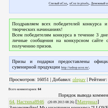
,
,
Спелый uCoz
uCoz in pixels
Денежный u
Поздравляем всех победителей конкурса и
творческих начинаниях!
Всем победителям конкурса в течение 3 дне
личные сообщения на конкурсном сайте 
получению призов.
Призы и подарки предоставлены офици
сувенирной продукции
.
http://ushop.ucoz.ru/
Просмотров
: 16051 |
Добавил
:
olepav
|
Рейтинг
Всего комментариев
:
64
Порядок вывода коммен
64.
Настюха8946
[
Материал
]
(20.09.2013 08:26)
Здравствуйте! Мы участники конкурса "I LOV