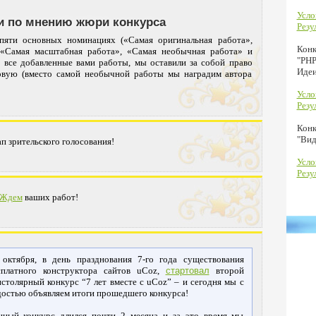
Усло
и по мнению жюри конкурса
Резу
 пяти основных номинациях («Самая оригинальная работа»,
Кон
«Самая масштабная работа», «Самая необычная работа» и
"PHP
в все добавленные вами работы, мы оставили за собой право
Идеи
новую (вместо самой необычной работы мы наградим автора
Усло
Резу
Конк
"Вид
ап зрительского голосования!
Усло
Резу
Ждем
ваших работ!
 октября, в день празднования 7-го года существования
сплатного конструктора сайтов uCoz,
стартовал
второй
истолярный конкурс “7 лет вместе с uCoz” – и сегодня мы с
достью объявляем итоги прошедшего конкурса!
нный конкурс длился почти 2 месяца и за это время мы