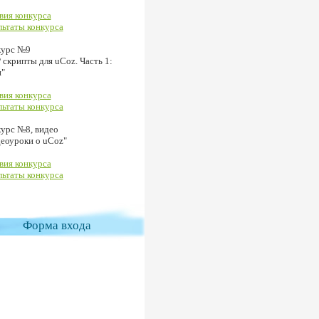
вия конкурса
льтаты конкурса
курс №9
 скрипты для uCoz. Часть 1:
"
вия конкурса
льтаты конкурса
урс №8, видео
еоуроки о uCoz"
вия конкурса
льтаты конкурса
Форма входа