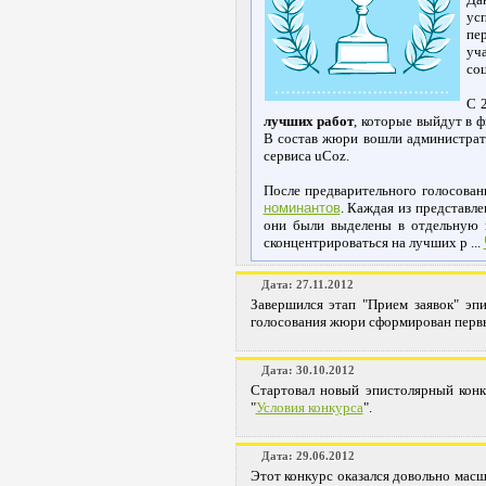
ус
пе
уч
соц
С 
лучших работ
, которые выйдут в ф
В состав жюри вошли администрат
сервиса uCoz.
После предварительного голосова
номинантов
. Каждая из представл
они были выделены в отдельную к
сконцентрироваться на лучших р
...
Дата: 27.11.2012
Завершился этап "Прием заявок" эпи
голосования жюри сформирован пер
Дата: 30.10.2012
Стартовал новый эпистолярный кон
"
Условия конкурса
".
Дата: 29.06.2012
Этот конкурс оказался довольно мас