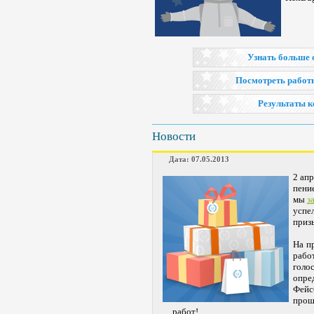
Узнать больше 
Посмотреть работ
Результаты к
Новости
Дата: 07.05.2013
2 ап
пени
мы
з
успе
приз
На п
рабо
голо
опре
Фейс
прош
работ!