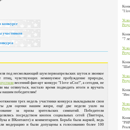
Конк
"I lo
Усло
о конкурсе
Резу
ы участников
Конк
"7 л
онкурса
Усло
Резу
Кон
"Шаб
реля под несмолкающий шум первоапрельских шуток и звонкое
Усло
е птиц, чувствующих неминуемое пробуждение природы,
Резу
апустили
весенний фан-арт конкурс "I love uCoz!", а сегодня, не
ли мы оглянуться, настало время подводить итоги и вручать
Конк
ы нашим победителям!
"Инс
ротяжении трех недель участники конкурса выкладывали свои
Усло
ты для оценки нашим жюри, ещё две недели ушло на
Резу
сование за призы зрительских симпатий. Победители
делялись посредством кнопок социальных сетей (Твиттера,
Кон
бука и ВКонтакте) и комментариев. Борьба была жаркой, ведь
"PHP
ли модерацию и были допущены к голосованию более 100
Реал