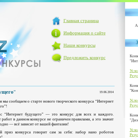
Главная страница
А
Информация о сайте
Наши конкурсы
Конк
Предложить конкурс
"Инт
Усло
Резу
Конк
"Кон
ущего
"
19.06.2014
Усло
я мы сообщаем о старте нового творческого конкурса “Интернет
Резу
го”!
с “Интернет будущего” — это конкурс для всех и каждого.
Кон
 работ в данном конкурсе не ограничен правилами, а это значит
"Диз
 одно — всё зависит от вашей фантазии!
Усло
й приз конкурса говорит сам за себя: набор нано роботов
Резу
g!