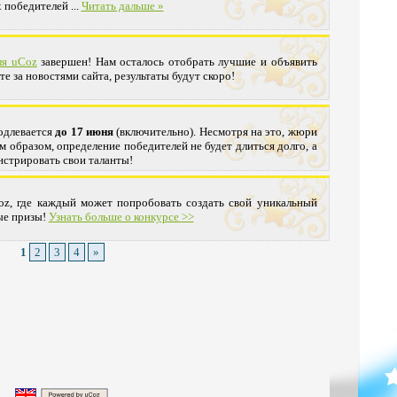
х победителей
...
Читать дальше »
ля uCoz
завершен! Нам осталось отобрать лучшие и объявить
те за новостями сайта, результаты будут скоро!
одлевается
до 17 июня
(включительно). Несмотря на это, жюри
м образом, определение победителей не будет длиться долго, а
нстрировать свои таланты!
oz, где каждый может попробовать создать свой уникальный
ые призы!
Узнать больше о конкурсе >>
1
2
3
4
»