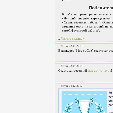
Победител
Борьба за призы развернулась в
«Лучший рисунок карандашом», 
«Самая весенняя работа»). Оцени
заменить одну из категорий на 
самой фруктовой работы).
...
Читать дальше »
Дата: 22.04.2013
В конкурсе "I love uCoz" стартовал эт
Дата: 02.04.2013
Стартовал весенний
фан-арт конкурс
!
Дата: 24.12.2012
29
бе
эп
ра
Да