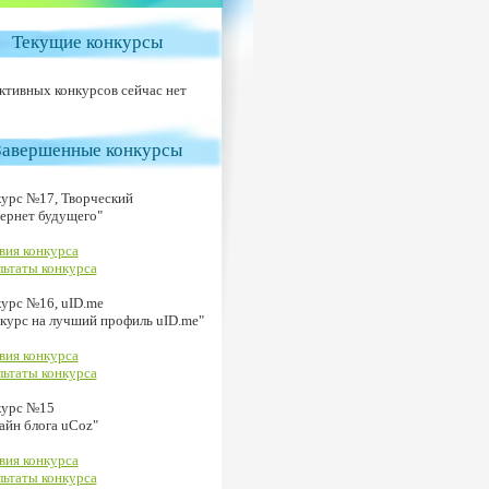
Текущие конкурсы
ктивных конкурсов сейчас нет
Завершенные конкурсы
урс №17, Творческий
ернет будущего"
вия конкурса
льтаты конкурса
урс №16, uID.me
курс на лучший профиль uID.me"
вия конкурса
льтаты конкурса
курс №15
айн блога uCoz"
вия конкурса
льтаты конкурса