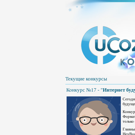
Текущие конкурсы
Конкурс №17 - "
Интернет буд
Сегодн
будуще
Конкур
Формат
только
Главны
HexBu