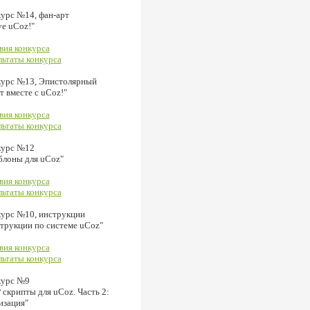
урс №14, фан-арт
ve uCoz!"
вия конкурса
льтаты конкурса
урс №13, Эпистолярный
ет вместе с uCoz!"
вия конкурса
льтаты конкурса
курс №12
лоны для uCoz"
вия конкурса
льтаты конкурса
урс №10, инструкции
трукции по системе uCoz"
вия конкурса
льтаты конкурса
курс №9
 скрипты для uCoz. Часть 2:
изация"