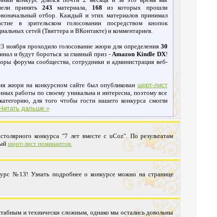
пели принять
243
материала,
168
из которых прошли
рвоначальный отбор. Каждый и этих материалов принимал
астие в зрительском голосовании посредством кнопок
иальных сетей (Твиттера и ВКонтакте) и комментариев.
23 ноября проходило голосование жюри для определения
30
инал и будут бороться за главный приз -
Amazon Kindle DX
!
оры форума сообщества, сотрудники и администрация веб-
ния жюри на конкурсном сайте был опубликован
шорт-лист
енных работы по своему уникальна и интересна, поэтому все
атегорию, для того чтобы гости нашего конкурса смогли
Читать дальше »
столярного конкурса "7 лет вместе с uCoz". По результатам
вый
шорт-лист номинантов.
курс №13! Узнать подробнее о конкурсе можно на странице
штабным и технически сложным, однако мы остались довольны