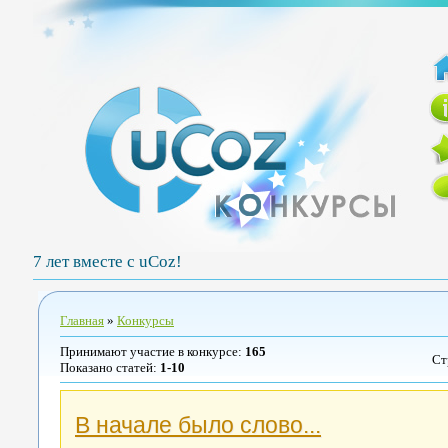
7 лет вместе с uCoz!
Главная
»
Конкурсы
Принимают участие в конкурсе
:
165
Ст
Показано статей
:
1-10
В начале было слово...